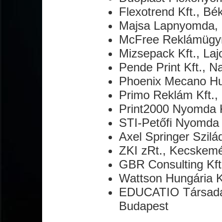
Flexotrend Kft., B
Majsa Lapnyomda, 
McFree Reklámügyn
Mizsepack Kft., La
Pende Print Kft., N
Phoenix Mecano Hu
Primo Reklám Kft.
Print2000 Nyomda 
STI-Petőfi Nyomda 
Axel Springer Szil
ZKI zRt., Kecskem
GBR Consulting Kft
Wattson Hungária K
EDUCATIO Társadalm
Budapest