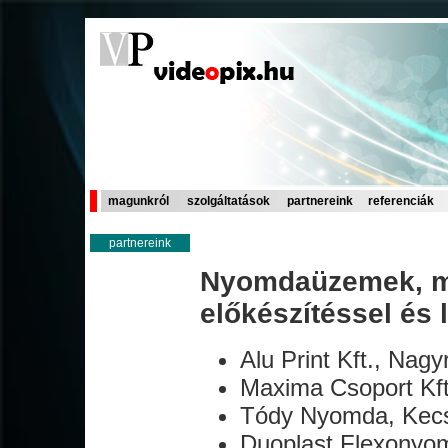
magunkról
szolgáltatások
partnereink
referenciák
partnereink
Nyomdaüzemek, m
előkészítéssel és 
Alu Print Kft., Nag
Maxima Csoport K
Tódy Nyomda, Kec
Duoplast Flexonyo